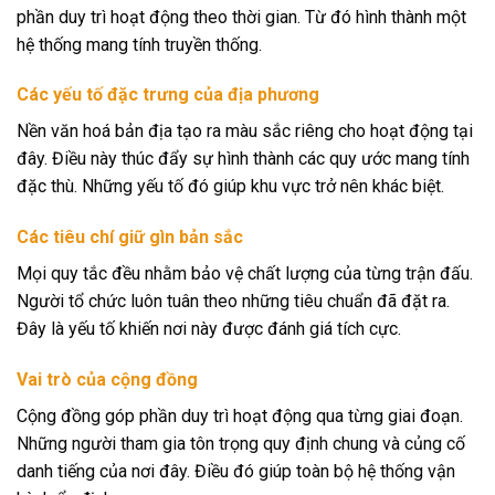
phần duy trì hoạt động theo thời gian. Từ đó hình thành một
hệ thống mang tính truyền thống.
Các yếu tố đặc trưng của địa phương
Nền văn hoá bản địa tạo ra màu sắc riêng cho hoạt động tại
đây. Điều này thúc đẩy sự hình thành các quy ước mang tính
đặc thù. Những yếu tố đó giúp khu vực trở nên khác biệt.
Các tiêu chí giữ gìn bản sắc
Mọi quy tắc đều nhằm bảo vệ chất lượng của từng trận đấu.
Người tổ chức luôn tuân theo những tiêu chuẩn đã đặt ra.
Đây là yếu tố khiến nơi này được đánh giá tích cực.
Vai trò của cộng đồng
Cộng đồng góp phần duy trì hoạt động qua từng giai đoạn.
Những người tham gia tôn trọng quy định chung và củng cố
danh tiếng của nơi đây. Điều đó giúp toàn bộ hệ thống vận