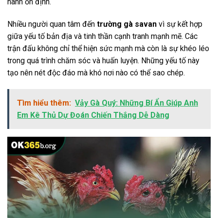
hành ổn định.
Nhiều người quan tâm đến
trường gà savan
vì sự kết hợp
giữa yếu tố bản địa và tinh thần cạnh tranh mạnh mẽ. Các
trận đấu không chỉ thể hiện sức mạnh mà còn là sự khéo léo
trong quá trình chăm sóc và huấn luyện. Những yếu tố này
tạo nên nét độc đáo mà khó nơi nào có thể sao chép.
Tìm hiểu thêm:
Vảy Gà Quý: Những Bí Ẩn Giúp Anh
Em Kê Thủ Dự Đoán Chiến Thắng Dễ Dàng