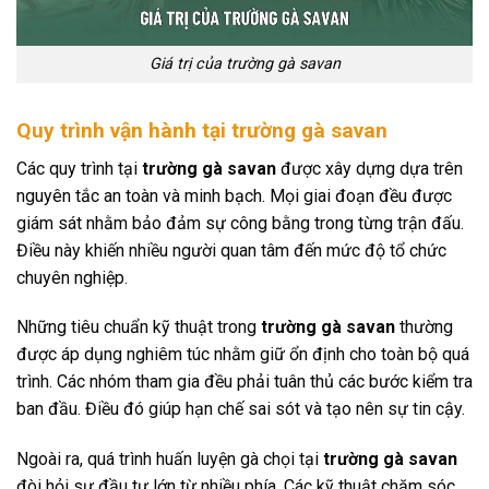
Giá trị của trường gà savan
Quy trình vận hành tại trường gà savan
Các quy trình tại
trường gà savan
được xây dựng dựa trên
nguyên tắc an toàn và minh bạch. Mọi giai đoạn đều được
giám sát nhằm bảo đảm sự công bằng trong từng trận đấu.
Điều này khiến nhiều người quan tâm đến mức độ tổ chức
chuyên nghiệp.
Những tiêu chuẩn kỹ thuật trong
trường gà savan
thường
được áp dụng nghiêm túc nhằm giữ ổn định cho toàn bộ quá
trình. Các nhóm tham gia đều phải tuân thủ các bước kiểm tra
ban đầu. Điều đó giúp hạn chế sai sót và tạo nên sự tin cậy.
Ngoài ra, quá trình huấn luyện gà chọi tại
trường gà savan
đòi hỏi sự đầu tư lớn từ nhiều phía. Các kỹ thuật chăm sóc