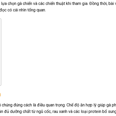
, lựa chọn gà chiến và các chiến thuật khi tham gia. Đồng thời, bài 
 đọc có cái nhìn tổng quan.
n
ôi chúng đúng cách là điều quan trọng. Chế độ ăn hợp lý giúp gà p
cần đủ dưỡng chất từ ngũ cốc, rau xanh và các loại protein bổ sung