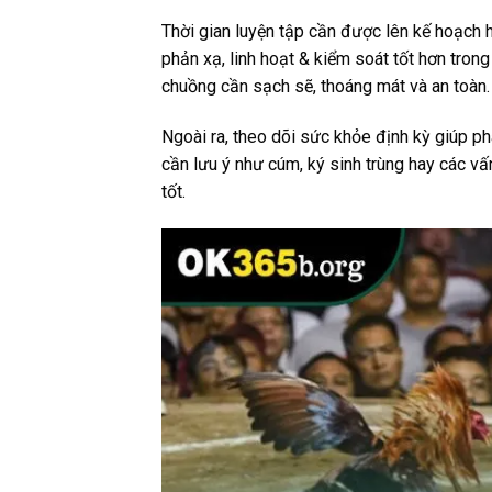
Thời gian luyện tập cần được lên kế hoạch 
phản xạ, linh hoạt & kiểm soát tốt hơn tro
chuồng cần sạch sẽ, thoáng mát và an toàn.
Ngoài ra, theo dõi sức khỏe định kỳ giúp ph
cần lưu ý như cúm, ký sinh trùng hay các vấ
tốt.