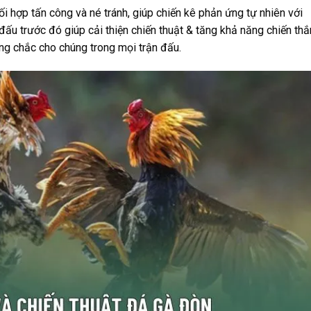
i hợp tấn công và né tránh, giúp chiến kê phản ứng tự nhiên với
n đấu trước đó giúp cải thiện chiến thuật & tăng khả năng chiến thắ
ng chắc cho chúng trong mọi trận đấu.