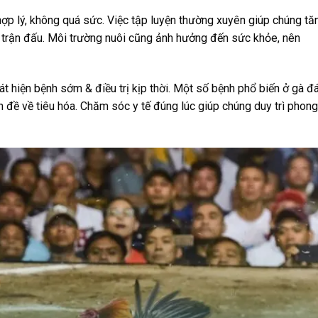
hợp lý, không quá sức. Việc tập luyện thường xuyên giúp chúng tă
ng trận đấu. Môi trường nuôi cũng ảnh hưởng đến sức khỏe, nên
át hiện bệnh sớm & điều trị kịp thời. Một số bệnh phổ biến ở gà đ
n đề về tiêu hóa. Chăm sóc y tế đúng lúc giúp chúng duy trì phon