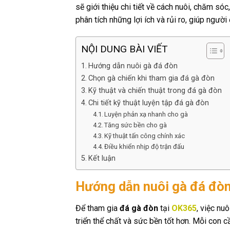
sẽ giới thiệu chi tiết về cách nuôi, chăm sóc
phân tích những lợi ích và rủi ro, giúp người
NỘI DUNG BÀI VIẾT
Hướng dẫn nuôi gà đá đòn
Chọn gà chiến khi tham gia đá gà đòn
Kỹ thuật và chiến thuật trong đá gà đòn
Chi tiết kỹ thuật luyện tập đá gà đòn
Luyện phản xạ nhanh cho gà
Tăng sức bền cho gà
Kỹ thuật tấn công chính xác
Điều khiển nhịp độ trận đấu
Kết luận
Hướng dẫn nuôi gà đá đò
Để tham gia
đá gà đòn
tại
OK365
, việc nu
triển thể chất và sức bền tốt hơn. Mỗi con 