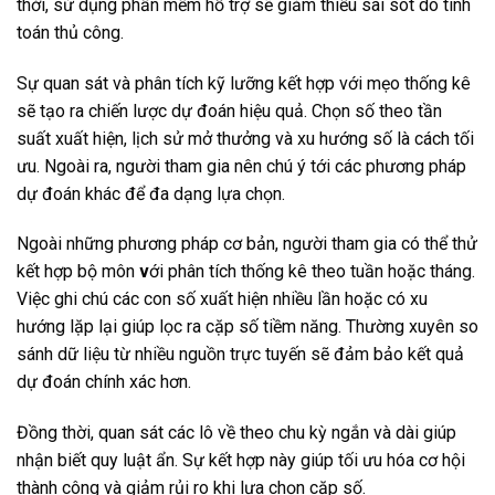
thời, sử dụng phần mềm hỗ trợ sẽ giảm thiểu sai sót do tính
toán thủ công.
Sự quan sát và phân tích kỹ lưỡng kết hợp với mẹo thống kê
sẽ tạo ra chiến lược dự đoán hiệu quả. Chọn số theo tần
suất xuất hiện, lịch sử mở thưởng và xu hướng số là cách tối
ưu. Ngoài ra, người tham gia nên chú ý tới các phương pháp
dự đoán khác để đa dạng lựa chọn.
Ngoài những phương pháp cơ bản, người tham gia có thể thử
kết hợp bộ môn
v
ới phân tích thống kê theo tuần hoặc tháng.
Việc ghi chú các con số xuất hiện nhiều lần hoặc có xu
hướng lặp lại giúp lọc ra cặp số tiềm năng. Thường xuyên so
sánh dữ liệu từ nhiều nguồn trực tuyến sẽ đảm bảo kết quả
dự đoán chính xác hơn.
Đồng thời, quan sát các lô về theo chu kỳ ngắn và dài giúp
nhận biết quy luật ẩn. Sự kết hợp này giúp tối ưu hóa cơ hội
thành công và giảm rủi ro khi lựa chọn cặp số.