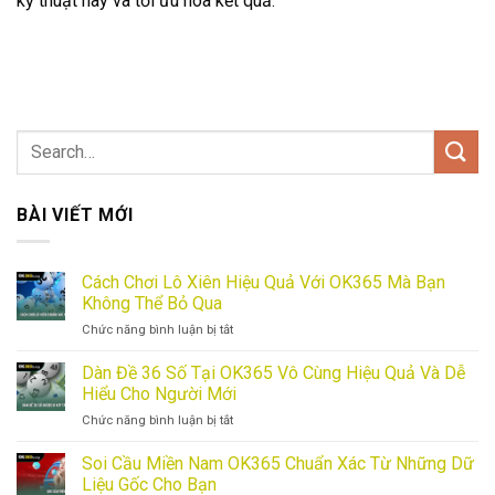
kỹ thuật này và tối ưu hóa kết quả.
BÀI VIẾT MỚI
Cách Chơi Lô Xiên Hiệu Quả Với OK365 Mà Bạn
Không Thể Bỏ Qua
Chức năng bình luận bị tắt
ở
Cách
Chơi
Dàn Đề 36 Số Tại OK365 Vô Cùng Hiệu Quả Và Dễ
Lô
Hiểu Cho Người Mới
Xiên
Chức năng bình luận bị tắt
ở
Hiệu
Dàn
Quả
Đề
Soi Cầu Miền Nam OK365 Chuẩn Xác Từ Những Dữ
Với
36
OK365
Liệu Gốc Cho Bạn