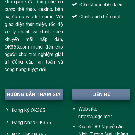
kho game đa dạng như cá
2025
Điều khoản điều kiện
cược thể thao, casino, bắn
Chính sách bảo mật
cá, đá gà và slot game. Với
giao diện thân thiện, tốc độ
xử lý nhanh và chính sách
khuyến mãi hấp dẫn,
OK365.com mang đến cho
người chơi trải nghiệm giải
trí đẳng cấp, an toàn và
công bằng tuyệt đối.
HƯỚNG DẪN THAM GIA
LIÊN HỆ
Website:
Đăng Ký OK365
https://jsgo.me/
Đăng Nhập OK365
Địa chỉ: 89 Nguyễn An
Ninh, Tương Mai, Hoàng
Nạp Tiền OK365