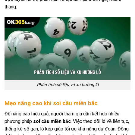
tháng.
Phân tích số liệu và xu hướng lô
Mẹo nâng cao khi soi cầu miền bắc
Để nâng cao hiệu quả, người tham gia cần kết hợp nhiều
phương pháp
soi cầu miền bắc
. Việc theo dõi lô về liên tục,
thống kê số gan, lô kép giúp tối ưu khả năng dự đoán. Đồng