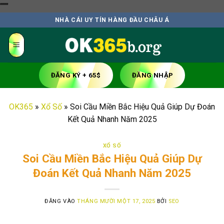
"
""
"
Bỏ
qua
NHÀ CÁI UY TÍN HÀNG ĐẦU CHÂU Á
nội
dung
ĐĂNG KÝ + 65$
ĐĂNG NHẬP
OK365
»
Xổ Số
»
Soi Cầu Miền Bắc Hiệu Quả Giúp Dự Đoán
Kết Quả Nhanh Năm 2025
XỔ SỐ
Soi Cầu Miền Bắc Hiệu Quả Giúp Dự
Đoán Kết Quả Nhanh Năm 2025
ĐĂNG VÀO
THÁNG MƯỜI MỘT 17, 2025
BỞI
SEO