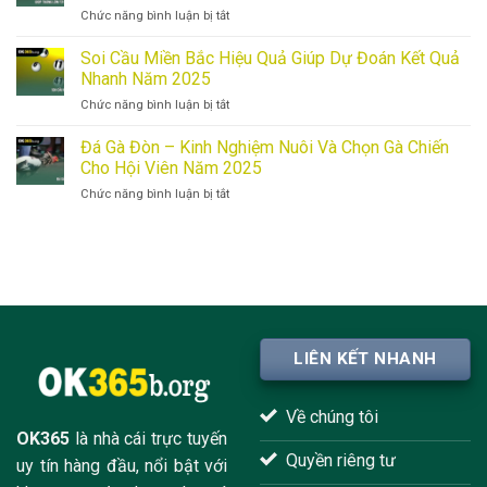
Số
Mà
Chức năng bình luận bị tắt
ở
Tại
Bạn
Soi
OK365
Không
Cầu
Soi Cầu Miền Bắc Hiệu Quả Giúp Dự Đoán Kết Quả
Vô
Thể
Miền
Cùng
Nhanh Năm 2025
Bỏ
Nam
Hiệu
Qua
Chức năng bình luận bị tắt
ở
OK365
Quả
Soi
Chuẩn
Và
Cầu
Đá Gà Đòn – Kinh Nghiệm Nuôi Và Chọn Gà Chiến
Xác
Dễ
Miền
Từ
Cho Hội Viên Năm 2025
Hiểu
Bắc
Những
Cho
Chức năng bình luận bị tắt
ở
Hiệu
Dữ
Người
Đá
Quả
Liệu
Mới
Gà
Giúp
Gốc
Đòn
Dự
Cho
–
Đoán
Bạn
Kinh
Kết
Nghiệm
Quả
Nuôi
Nhanh
Và
Năm
LIÊN KẾT NHANH
Chọn
2025
Gà
Chiến
Về chúng tôi
Cho
Hội
OK365
là nhà cái trực tuyến
Viên
Quyền riêng tư
uy tín hàng đầu, nổi bật với
Năm