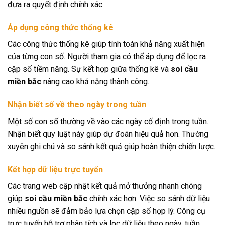
đưa ra quyết định chính xác.
Áp dụng công thức thống kê
Các công thức thống kê giúp tính toán khả năng xuất hiện
của từng con số. Người tham gia có thể áp dụng để lọc ra
cặp số tiềm năng. Sự kết hợp giữa thống kê và
soi cầu
miền bắc
nâng cao khả năng thành công.
Nhận biết số về theo ngày trong tuần
Một số con số thường về vào các ngày cố định trong tuần.
Nhận biết quy luật này giúp dự đoán hiệu quả hơn. Thường
xuyên ghi chú và so sánh kết quả giúp hoàn thiện chiến lược.
Kết hợp dữ liệu trực tuyến
Các trang web cập nhật kết quả mở thưởng nhanh chóng
giúp
soi cầu miền bắc
chính xác hơn. Việc so sánh dữ liệu
nhiều nguồn sẽ đảm bảo lựa chọn cặp số hợp lý. Công cụ
trực tuyến hỗ trợ phân tích và lọc dữ liệu theo ngày, tuần,