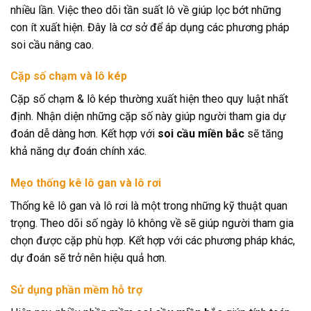
nhiều lần. Việc theo dõi tần suất lô về giúp lọc bớt những
con ít xuất hiện. Đây là cơ sở để áp dụng các phương pháp
soi cầu nâng cao.
Cặp số chạm và lô kép
Cặp số chạm & lô kép thường xuất hiện theo quy luật nhất
định. Nhận diện những cặp số này giúp người tham gia dự
đoán dễ dàng hơn. Kết hợp với
soi cầu miền bắc
sẽ tăng
khả năng dự đoán chính xác.
Mẹo thống kê lô gan và lô rơi
Thống kê lô gan và lô rơi là một trong những kỹ thuật quan
trọng. Theo dõi số ngày lô không về sẽ giúp người tham gia
chọn được cặp phù hợp. Kết hợp với các phương pháp khác,
dự đoán sẽ trở nên hiệu quả hơn.
Sử dụng phần mềm hỗ trợ