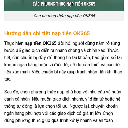
Các phương thức nạp tiền OK365
Hướng dẫn chi tiết nạp tiền OK365
Thực hiện
nạp tiền OK365
đòi hỏi người dùng nắm rõ từng
bước để giao dịch diễn ra nhanh chóng và chính xác. Trước
hết, cần chuẩn bị đầy đủ thông tin tài khoản, bao gồm số tài
khoản ngân hàng hoặc ví điện tử, số dư cần thiết và các dữ
liệu xác minh. Việc chuẩn bị này giúp tránh nhầm lẫn khi thao
tác.
Sau đó, chọn phương thức nạp phù hợp với nhu cầu và hoàn
cảnh cá nhân. Nếu muốn giao dịch nhanh, ví điện tử hoặc hệ
thống tự động là lựa chọn tối ưu. Ngược lại, chuyển khoản
ngân hàng phù hợp với các giao dịch có giá trị lớn. Chọn
đúng phương thức giúp quá trình xử lý nhanh và an toàn.