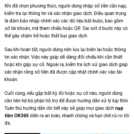
Khi đã chọn phương thức, người dùng nhập số tiền cần nạp,
kiểm tra lại thông tin và xác nhận giao dịch. Điều quan trọng
là đảm bảo nhập chính xác các dữ liệu bắt buộc, bao gồm
số tài khoản, mã tham chiếu hoặc QR. Sai sót ở bước này có
thể gây chậm trễ hoặc thất bại giao dịch.
Sau khi hoàn tất, người dùng nên lưu lại biên lai hoặc thông
tin xác nhận. Việc này giúp dễ dàng đối chiếu khi cần thiết
hoặc khi gặp sự cố. Ngoài ra, kiểm tra lịch sử giao dịch giúp
xác nhận rằng số tiền đã được cập nhật chính xác vào tài
khoản.
Cuối cùng, nếu gặp bất kỳ lỗi hoặc sự cố nào, người dùng
cần liên hệ bộ phận hỗ trợ để được hướng dẫn xử lý kịp thời.
Tuân thủ hướng dẫn chi tiết này sẽ giúp mọi giao dịch
nạp
tiền OK365
diễn ra an toàn, nhanh chóng và hạn chế rủi ro tối
đa.