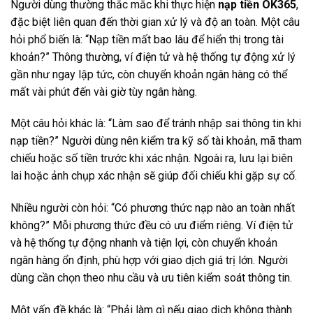
Người dùng thường thắc mắc khi thực hiện
nạp tiền OK365
,
đặc biệt liên quan đến thời gian xử lý và độ an toàn. Một câu
hỏi phổ biến là: “Nạp tiền mất bao lâu để hiển thị trong tài
khoản?” Thông thường, ví điện tử và hệ thống tự động xử lý
gần như ngay lập tức, còn chuyển khoản ngân hàng có thể
mất vài phút đến vài giờ tùy ngân hàng.
Một câu hỏi khác là: “Làm sao để tránh nhập sai thông tin khi
nạp tiền?” Người dùng nên kiểm tra kỹ số tài khoản, mã tham
chiếu hoặc số tiền trước khi xác nhận. Ngoài ra, lưu lại biên
lai hoặc ảnh chụp xác nhận sẽ giúp đối chiếu khi gặp sự cố.
Nhiều người còn hỏi: “Có phương thức nạp nào an toàn nhất
không?” Mỗi phương thức đều có ưu điểm riêng. Ví điện tử
và hệ thống tự động nhanh và tiện lợi, còn chuyển khoản
ngân hàng ổn định, phù hợp với giao dịch giá trị lớn. Người
dùng cần chọn theo nhu cầu và ưu tiên kiểm soát thông tin.
Một vấn đề khác là: “Phải làm gì nếu giao dịch không thành