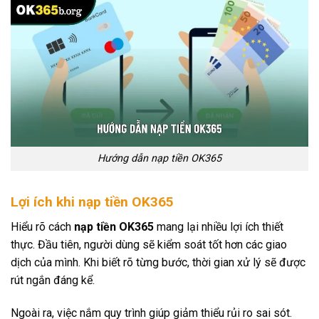
Hướng dẫn nạp tiền OK365
Lợi ích khi nạp tiền OK365
Hiểu rõ cách
nạp tiền OK365
mang lại nhiều lợi ích thiết
thực. Đầu tiên, người dùng sẽ kiểm soát tốt hơn các giao
dịch của mình. Khi biết rõ từng bước, thời gian xử lý sẽ được
rút ngắn đáng kể.
Ngoài ra, việc nắm quy trình giúp giảm thiểu rủi ro sai sót.