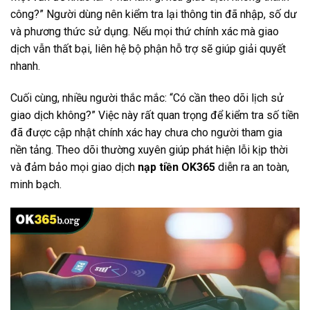
công?” Người dùng nên kiểm tra lại thông tin đã nhập, số dư
và phương thức sử dụng. Nếu mọi thứ chính xác mà giao
dịch vẫn thất bại, liên hệ bộ phận hỗ trợ sẽ giúp giải quyết
nhanh.
Cuối cùng, nhiều người thắc mắc: “Có cần theo dõi lịch sử
giao dịch không?” Việc này rất quan trọng để kiểm tra số tiền
đã được cập nhật chính xác hay chưa cho người tham gia
nền tảng. Theo dõi thường xuyên giúp phát hiện lỗi kịp thời
và đảm bảo mọi giao dịch
nạp tiền OK365
diễn ra an toàn,
minh bạch.