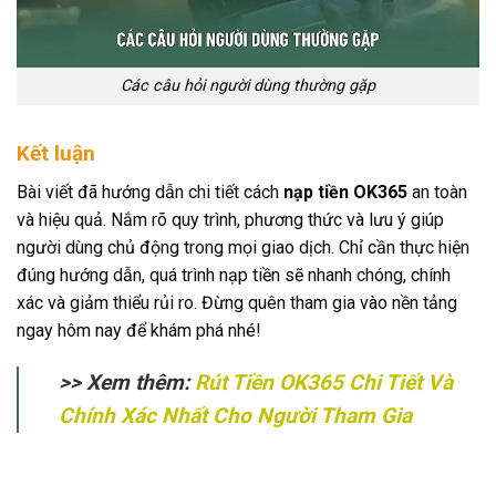
Các câu hỏi người dùng thường gặp
Kết luận
Bài viết đã hướng dẫn chi tiết cách
nạp tiền OK365
an toàn
và hiệu quả. Nắm rõ quy trình, phương thức và lưu ý giúp
người dùng chủ động trong mọi giao dịch. Chỉ cần thực hiện
đúng hướng dẫn, quá trình nạp tiền sẽ nhanh chóng, chính
xác và giảm thiểu rủi ro. Đừng quên tham gia vào nền tảng
ngay hôm nay để khám phá nhé!
>> Xem thêm:
Rút Tiền OK365 Chi Tiết Và
Chính Xác Nhất Cho Người Tham Gia